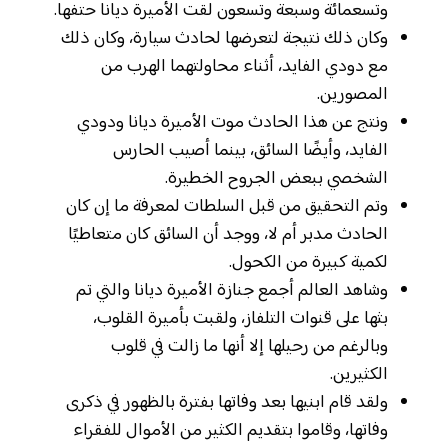
وتسعمائة وسبعة وتسعون لقت الأميرة ديانا حتفها.
وكان ذلك نتيجة لتعرضها لحادث سيارة، وكان ذلك
مع دودي الفايد، أثناء محاولتهما الهرب من
المصورين.
ونتج عن هذا الحادث موت الأميرة ديانا ودودي
الفايد، وأيضًا السائق، بينما أصيب الحارس
الشخصي ببعض الجروح الخطيرة.
وتم التحقيق من قبل السلطات لمعرفة ما إن كان
الحادث مدبر أم لا، ووجد أن السائق كان متعاطيًا
لكمية كبيرة من الكحول.
وشاهد العالم أجمع جنازة الأميرة ديانا والتي تم
بثها على قنوات التلفاز، ولقبت بأميرة القلوب،
وبالرغم من رحيلها إلا أنها ما زالت في قلوب
الكثيرين.
ولقد قام ابنيها بعد وفاتها بفترة بالظهور في ذكرى
وفاتها، وقاموا بتقديم الكثير من الأموال للفقراء