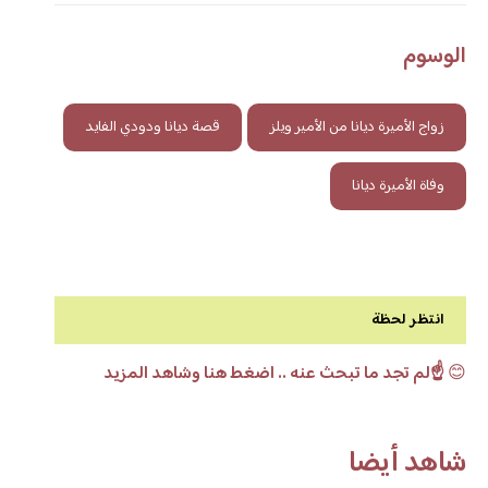
الوسوم
زواج الأميرة ديانا من الأمير ويلز
قصة ديانا ودودي الفايد
وفاة الأميرة ديانا
انتظر لحظة
😊
☝️لم تجد ما تبحث عنه .. اضغط هنا وشاهد المزيد
شاهد أيضا