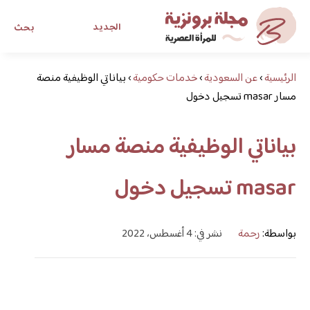
الجديد
بحث
الرئيسية
›
عن السعودية
›
خدمات حكومية
›
مجلة برونزية للفتاة العصرية
بياناتي الوظيفية منصة
مسار masar تسجيل دخول
ابحث عن أي موضوع يهمك
بياناتي الوظيفية منصة مسار
masar تسجيل دخول
بواسطة:
رحمة
نشر في: 4 أغسطس، 2022