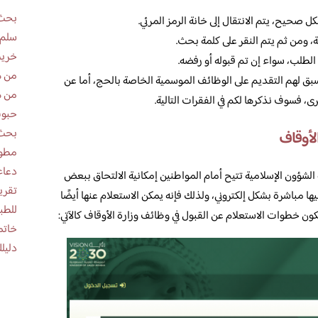
بحث 
ل صحيح، يتم الانتقال إلى خانة الرمز المرئي.
سلم 
، ومن ثم يتم النقر على كلمة بحث.
خريط
الطلب، سواء إن تم قبوله أو رفضه.
من ه
سبق لهم التقديم على الوظائف الموسمية الخاصة بالحج، أما عن
من ه
، فسوف نذكرها لكم في الفقرات التالية.
حبوب
بحث 
لأوقاف
مطوية عن
دعاء
 الشؤون الإسلامية تتيح أمام المواطنين إمكانية الالتحاق ببعض
ها مباشرة بشكل إلكتروني، ولذلك فإنه يمكن الاستعلام عنها أيضًا
للطب
ون خطوات الاستعلام عن القبول في وظائف وزارة الأوقاف كالآتي:
خاتم
دليلك